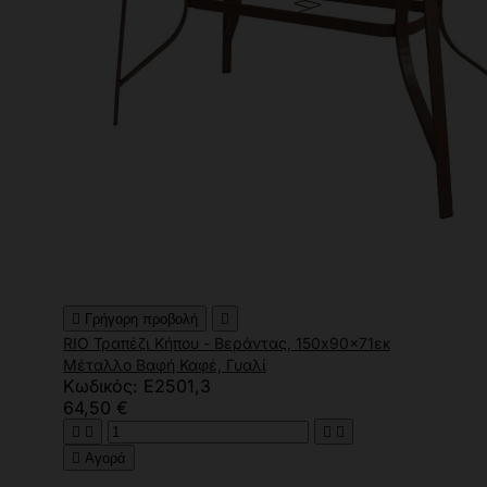

Γρήγορη προβολή

RIO Τραπέζι Κήπου - Βεράντας, 150x90x71εκ
Μέταλλο Βαφή Καφέ, Γυαλί
Κωδικός: Ε2501,3
64,50 €





Αγορά