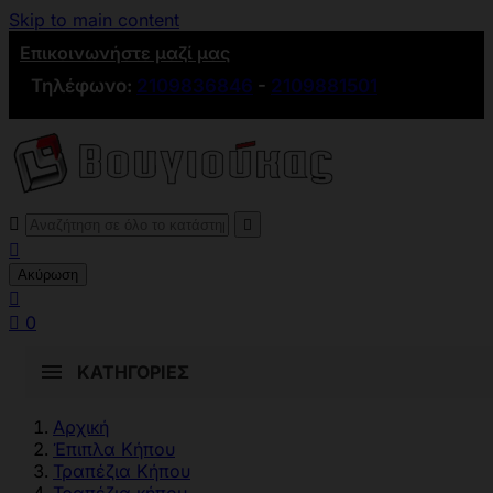
Skip to main content
Επικοινωνήστε μαζί μας
Τηλέφωνο:
2109836846
-
2109881501



Ακύρωση


0
ΚΑΤΗΓΟΡΊΕΣ
Αρχική
Έπιπλα Κήπου
Τραπέζια Κήπου