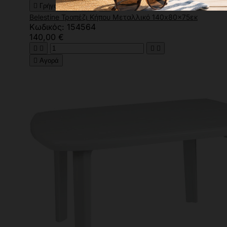

Γρήγορη προβολή

Belestine Τραπέζι Κήπου Μεταλλικό 140x80x75εκ
Κωδικός: 154564
140,00 €





Αγορά