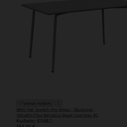

Γρήγορη προβολή

BRIO Flat Τραπέζι-Pro Κήπου - Βεράντας,
140x80x73εκ Μέταλλο Βαφή Cool Grey 4C
Κωδικός: Ε548,1
164,00 €