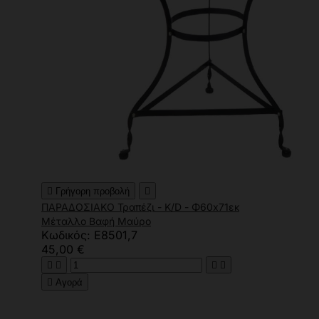

Γρήγορη προβολή

ΠΑΡΑΔΟΣΙΑΚΟ Τραπέζι - K/D - Φ60x71εκ
Μέταλλο Βαφή Μαύρο
Κωδικός: Ε8501,7
45,00 €





Αγορά