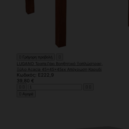

Γρήγορη προβολή

LUGANO Τραπεζάκι Βοηθητικό Ξαπλώστρας,
Ξύλο Acacia 45x45x45εκ Απόχρωση Καρυδί
Κωδικός: Ε222,9
39,80 €





Αγορά