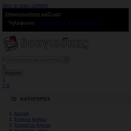
Skip to main content
Επικοινωνήστε μαζί μας
Τηλέφωνο:
2109836846
-
2109881501



Ακύρωση


0
ΚΑΤΗΓΟΡΊΕΣ
Αρχική
Έπιπλα Κήπου
Τραπέζια Κήπου