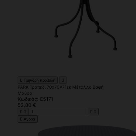

Γρήγορη προβολή

PARK Τραπέζι 70x70x71εκ Μέταλλο Βαφή
Μαύρο
Κωδικός: Ε5171
52,80 €





Αγορά