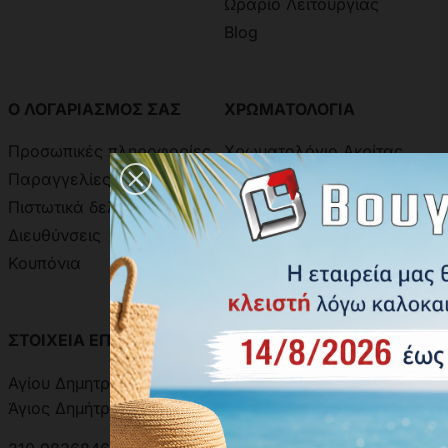
Ωράριο Λειτουργίας
Blog
Ο ΛΟΓΑΡΙΑΣΜΟΣ ΣΑΣ
ΧΡΩΜΑΤΟΛΟΓΙΑ
Προσωπικές πληροφορίες
Χρωματολόγιο Ακρίτας
Παραγγελίες
Χρωματολόγιο Aline
Πιστωτικά δελτία
Δειγματολόγιο Πόμολων
Διευθύνσεις
Κουπόνια
ΣΤΟΙΧΕΙΑ ΕΠΙΚΟΙΝΩΝΙΑΣ
ΑΝΑΖΗΤΗΣΗ ΑΠΟΣΤΟΛΗΣ
Αγίου Δημητρίου 301, 17342
Άγιος Δημήτριος, Ελλάδα