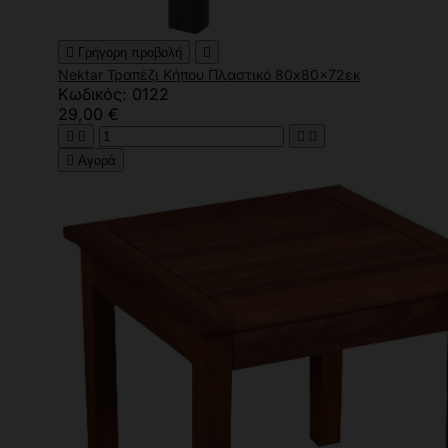

Γρήγορη προβολή

Nektar Τραπέζι Κήπου Πλαστικό 80x80x72εκ
Κωδικός: 0122
29,00 €





Αγορά