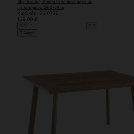
Sky Τραπέζι Κήπου Πολυπροπυλενίου
Πτυσσόμενο Φ60x74εκ
Κωδικός: 20.0730
109,00 €





Αγορά