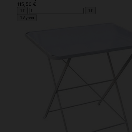
115,50 €





Αγορά