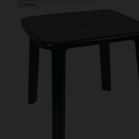

Αγορά