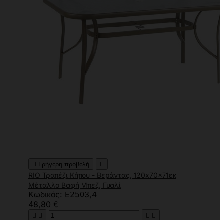

Γρήγορη προβολή

RIO Τραπέζι Κήπου - Βεράντας, 120x70x71εκ
Μέταλλο Βαφή Μπεζ, Γυαλί
Κωδικός: Ε2503,4
48,80 €



