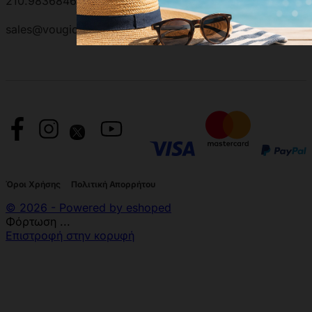
210.9836846 | 210.9881501
sales@vougioukas.gr
Όροι Χρήσης
Πολιτική Απορρήτου
© 2026 - Powered by eshoped
Φόρτωση ...
Επιστροφή στην κορυφή