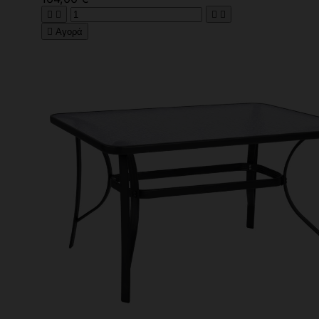





Αγορά