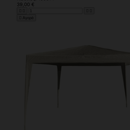
39,00 €





Αγορά