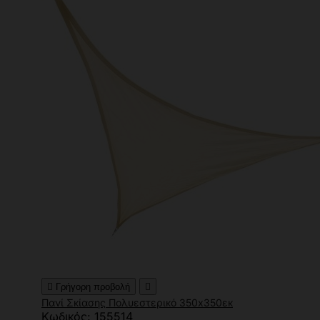

Γρήγορη προβολή

Πανί Σκίασης Πολυεστερικό 350x350εκ
Κωδικός: 155514