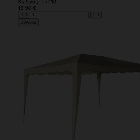
Κωδικός: TRI110
13,90 €





Αγορά