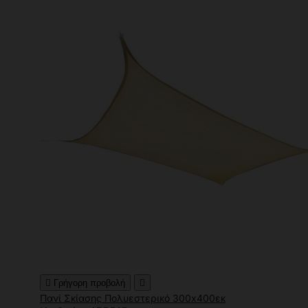

Γρήγορη προβολή

Πανί Σκίασης Πολυεστερικό 300x400εκ