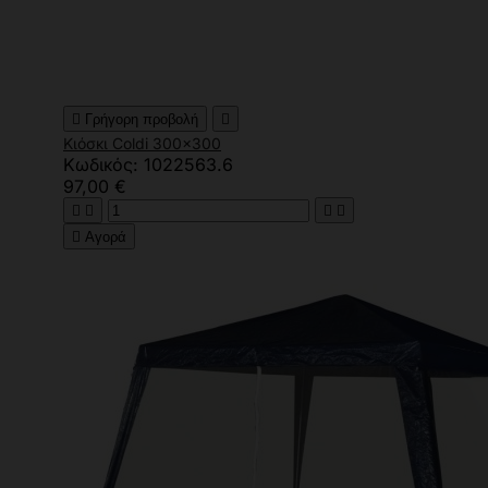

Γρήγορη προβολή

Κιόσκι Coldi 300x300
Κωδικός: 1022563.6
97,00 €





Αγορά