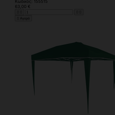
Κωδικός: 155515
63,00 €





Αγορά