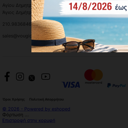
Αγίου Δημητρίου 301, 17342
Άγιος Δημήτριος, Ελλάδα
210.9836846 | 210.9881501
sales@vougioukas.gr
Όροι Χρήσης
Πολιτική Απορρήτου
© 2026 - Powered by eshoped
Φόρτωση ...
Επιστροφή στην κορυφή