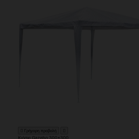

Γρήγορη προβολή

Κιόσκι Gazebo 300x300