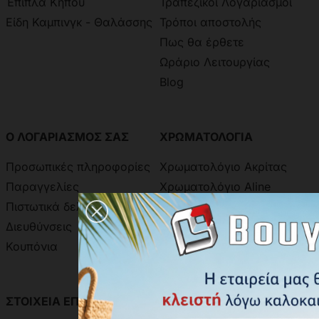
Έπιπλα Κήπου
Τραπεζικοί Λογαριασμοί
Είδη Καμπινγκ - Θαλάσσης
Τρόποι αποστολής
Πως θα έρθετε
Ωράριο Λειτουργίας
Blog
Ο ΛΟΓΑΡΙΑΣΜΟΣ ΣΑΣ
ΧΡΩΜΑΤΟΛΟΓΙΑ
Προσωπικές πληροφορίες
Χρωματολόγιο Ακρίτας
Παραγγελίες
Χρωματολόγιο Aline
Πιστωτικά δελτία
Δειγματολόγιο Πόμολων
Διευθύνσεις
Κουπόνια
ΣΤΟΙΧΕΙΑ ΕΠΙΚΟΙΝΩΝΙΑΣ
ΑΝΑΖΗΤΗΣΗ ΑΠΟΣΤΟΛΗΣ