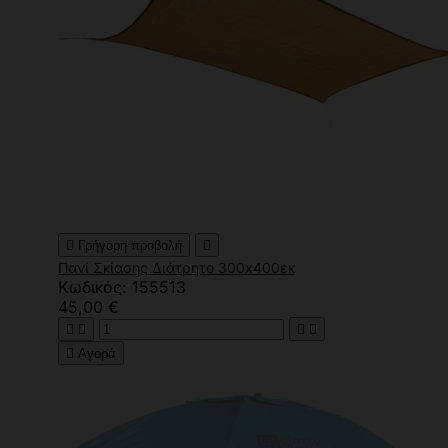

Γρήγορη προβολή

Πανί Σκίασης Διάτρητο 300x400εκ
Κωδικός: 155513
45,00 €





Αγορά