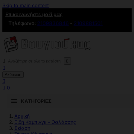
Skip to main content
Επικοινωνήστε μαζί μας
Τηλέφωνο:
2109836846
-
2109881501



Ακύρωση


0
ΚΑΤΗΓΟΡΊΕΣ
Αρχική
Είδη Καμπινγκ - Θαλάσσης
Σκίαση