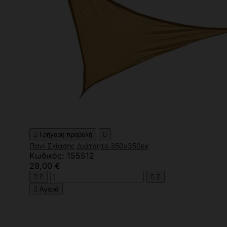

Γρήγορη προβολή

Πανί Σκίασης Διάτρητο 350x350εκ
Κωδικός: 155512
29,00 €





Αγορά