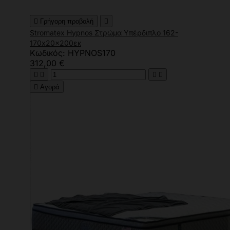

Γρήγορη προβολή

Stromatex Hypnos Στρώμα Υπέρδιπλο 162-
170x20x200εκ
Κωδικός: HYPNOS170
312,00 €





Αγορά