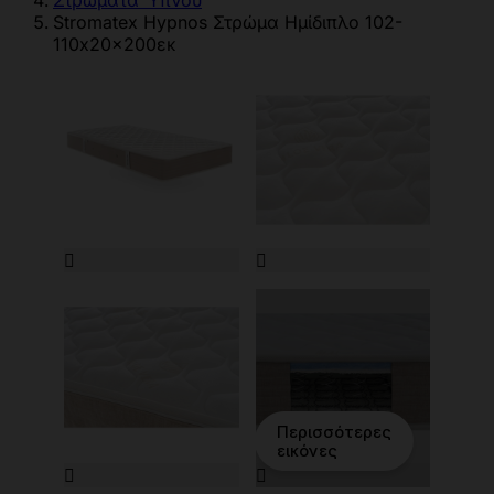
Στρώματα Ύπνου
Stromatex Hypnos Στρώμα Ημίδιπλο 102-
110x20x200εκ


Περισσότερες
εικόνες

