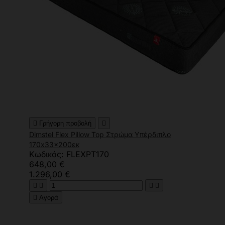

Γρήγορη προβολή

Dimstel Flex Pillow Top Στρώμα Υπέρδιπλο
170x33x200εκ
Κωδικός: FLEXPT170
648,00 €
1.296,00 €





Αγορά