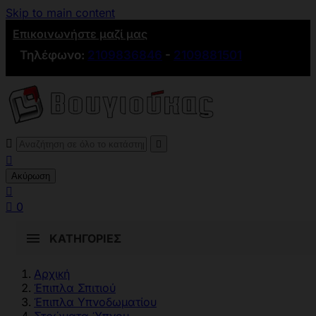
Skip to main content
Επικοινωνήστε μαζί μας
Τηλέφωνο:
2109836846
-
2109881501



Ακύρωση


0
ΚΑΤΗΓΟΡΊΕΣ
Αρχική
Έπιπλα Σπιτιού
Έπιπλα Υπνoδωματίου