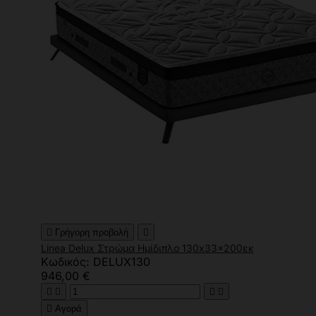

Γρήγορη προβολή

Linea Delux Στρώμα Ημίδιπλο 130x33x200εκ
Κωδικός: DELUX130
946,00 €





Αγορά