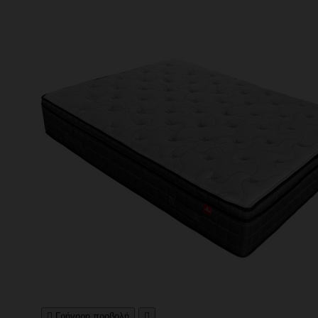

Γρήγορη προβολή
