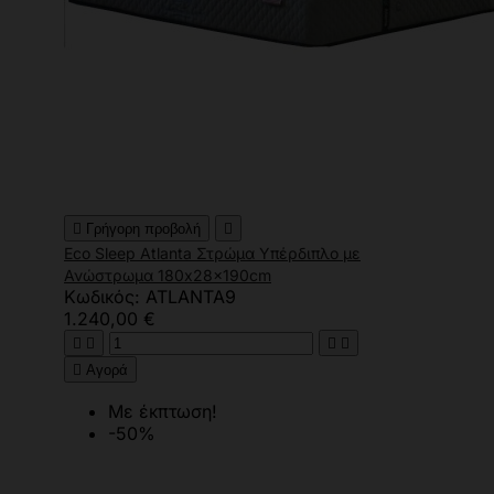

Γρήγορη προβολή

Eco Sleep Atlanta Στρώμα Υπέρδιπλο με
Ανώστρωμα 180x28x190cm
Κωδικός: ATLANTA9
1.240,00 €





Αγορά
Με έκπτωση!
-50%