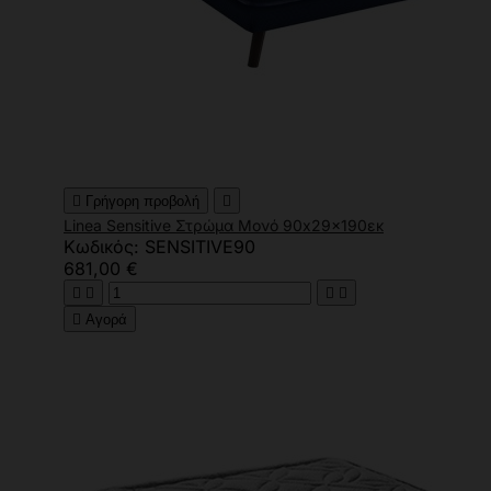

Γρήγορη προβολή

Linea Sensitive Στρώμα Μονό 90x29x190εκ
Κωδικός: SENSITIVE90
681,00 €





Αγορά