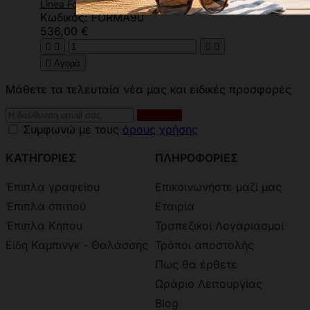
Linea Forma Στρώμα Μονό 90x22x190εκ
Κωδικός: FORMA90
536,00 €





Αγορά
Μάθετε τα τελευταία νέα μας και ειδικές προσφορές
Συμφωνώ με τους
όρους χρήσης
ΚΑΤΗΓΟΡΙΕΣ
ΠΛΗΡΟΦΟΡΙΕΣ
Έπιπλα γραφείου
Επικοινωνήστε μαζί μας
Έπιπλα σπιτιού
Εταιρία
Έπιπλα Κήπου
Τραπεζικοί Λογαριασμοί
Είδη Καμπινγκ - Θαλάσσης
Τρόποι αποστολής
Πως θα έρθετε
Ωράριο Λειτουργίας
Blog