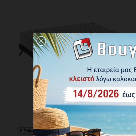

Γρήγορη προβολή
