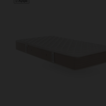

Αγορά