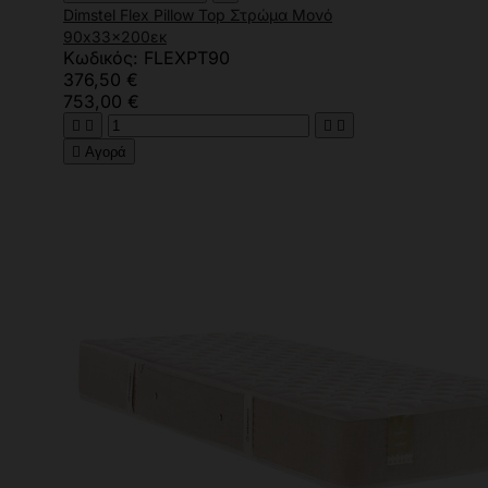
Dimstel Flex Pillow Top Στρώμα Μονό
90x33x200εκ
Κωδικός: FLEXPT90
376,50 €
753,00 €





Αγορά