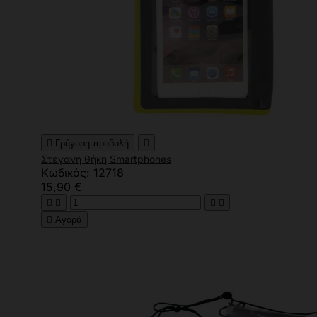

Γρήγορη προβολή

Στεγανή θήκη Smartphones
Κωδικός: 12718
15,90 €





Αγορά