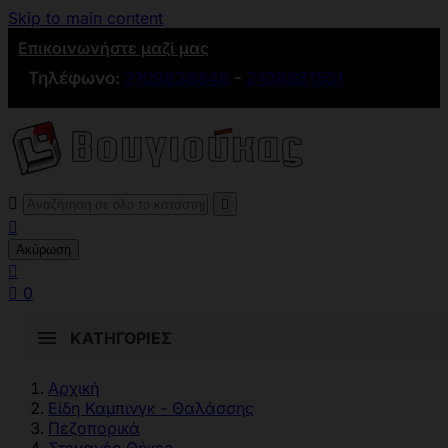
Skip to main content
Επικοινωνήστε μαζί μας
Τηλέφωνο:
2109836846
-
2109881501



Ακύρωση


0
ΚΑΤΗΓΟΡΊΕΣ
Αρχική
Είδη Καμπινγκ - Θαλάσσης
Πεζοπορικά