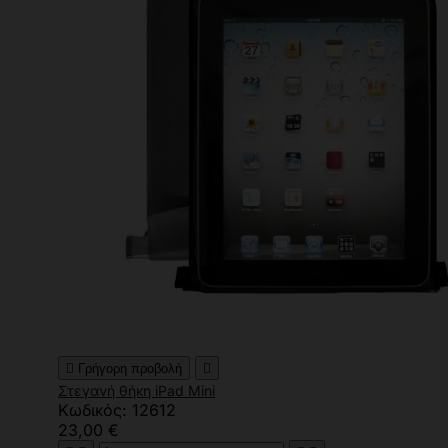

Γρήγορη προβολή

Στεγανή θήκη iPad Mini
Κωδικός: 12612
23,00 €