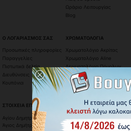
Ωράριο Λειτουργίας
Blog
Ο ΛΟΓΑΡΙΑΣΜΟΣ ΣΑΣ
ΧΡΩΜΑΤΟΛΟΓΙΑ
Προσωπικές πληροφορίες
Χρωματολόγιο Ακρίτας
Παραγγελίες
Χρωματολόγιο Aline
Πιστωτικά δελτία
Δειγματολόγιο Πόμολων
Διευθύνσεις
Κουπόνια
ΣΤΟΙΧΕΙΑ ΕΠΙΚΟΙΝΩΝΙΑΣ
ΑΝΑΖΗΤΗΣΗ ΑΠΟΣΤΟΛΗΣ
Αγίου Δημητρίου 301, 17342
Άγιος Δημήτριος, Ελλάδα