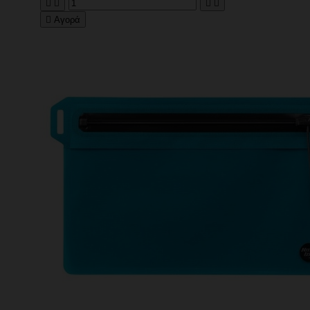





Αγορά