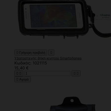

Γρήγορη προβολή

Υδατοστεγής θήκη κινητού Smartphones
Κωδικός: 1021115
15,40 €





Αγορά