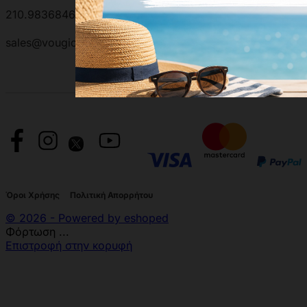
210.9836846 | 210.9881501
sales@vougioukas.gr
Όροι Χρήσης
Πολιτική Απορρήτου
© 2026 - Powered by eshoped
Φόρτωση ...
Επιστροφή στην κορυφή