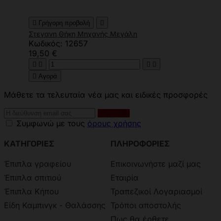

Γρήγορη προβολή

Στεγανη Θήκη Μηχανής Μεγάλη
Κωδικός: 12657
19,50 €





Αγορά
Μάθετε τα τελευταία νέα μας και ειδικές προσφορές
Συμφωνώ με τους
όρους χρήσης
ΚΑΤΗΓΟΡΙΕΣ
ΠΛΗΡΟΦΟΡΙΕΣ
Έπιπλα γραφείου
Επικοινωνήστε μαζί μας
Έπιπλα σπιτιού
Εταιρία
Έπιπλα Κήπου
Τραπεζικοί Λογαριασμοί
Είδη Καμπινγκ - Θαλάσσης
Τρόποι αποστολής
Πως θα έρθετε