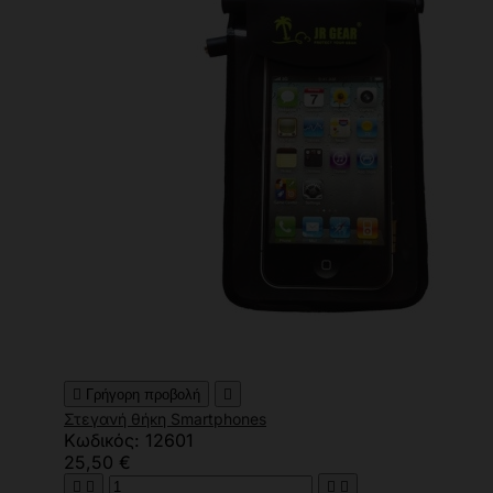

Γρήγορη προβολή

Στεγανή θήκη Smartphones
Κωδικός: 12601
25,50 €



