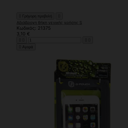

Γρήγορη προβολή

Αδιάβροχη θήκη γενικής χρήσης S
Κωδικός: 21375
3,10 €





Αγορά