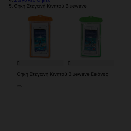
Στεγανές Θήκες
Θήκη Στεγανή Κινητού Bluewave


Θήκη Στεγανή Κινητού Bluewave Εικόνες