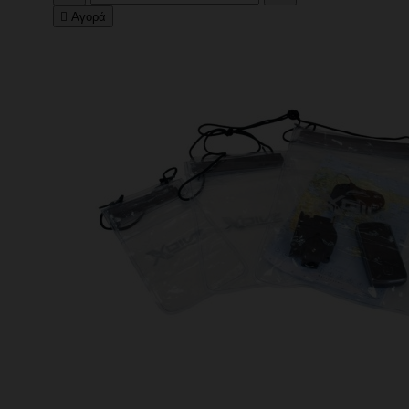

Αγορά