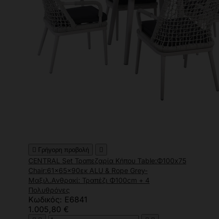

Γρήγορη προβολή

CENTRAL Set Τραπεζαρία Κήπου Table:Φ100x75
Chair:61x65x90εκ ALU & Rope Grey-
Μαξιλ.Ανθρακί: Τραπέζι Φ100cm + 4
Πολυθρόνες
Κωδικός: Ε6841
1.005,80 €