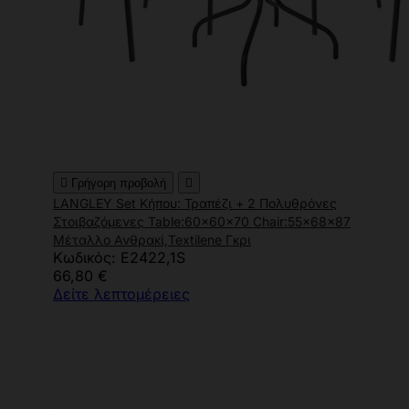

Γρήγορη προβολή

LANGLEY Set Κήπου: Τραπέζι + 2 Πολυθρόνες
Στοιβαζόμενες Table:60x60x70 Chair:55x68x87
Μέταλλο Ανθρακί,Textilene Γκρι
Κωδικός: Ε2422,1S
66,80 €
Δείτε λεπτομέρειες