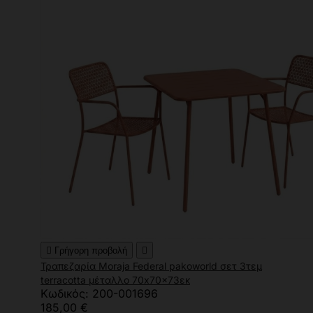

Γρήγορη προβολή

Τραπεζαρία Moraja Federal pakoworld σετ 3τεμ
terracotta μέταλλο 70x70x73εκ
Κωδικός: 200-001696
185,00 €