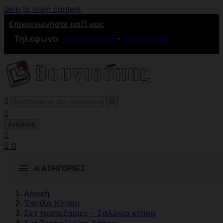
Skip to main content
Επικοινωνήστε μαζί μας
Τηλέφωνο:
2109836846
-
2109881501



Ακύρωση


0
ΚΑΤΗΓΟΡΊΕΣ
Αρχική
Έπιπλα Κήπου
Σετ τραπεζαρίες - Σαλόνια κήπου