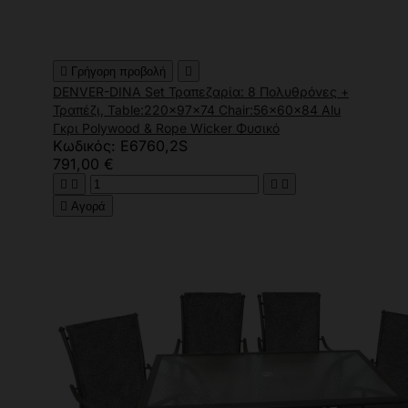

Γρήγορη προβολή

DENVER-DINA Set Τραπεζαρία: 8 Πολυθρόνες +
Τραπέζι, Table:220x97x74 Chair:56x60x84 Alu
Γκρι Polywood & Rope Wicker Φυσικό
Κωδικός: Ε6760,2S
791,00 €





Αγορά