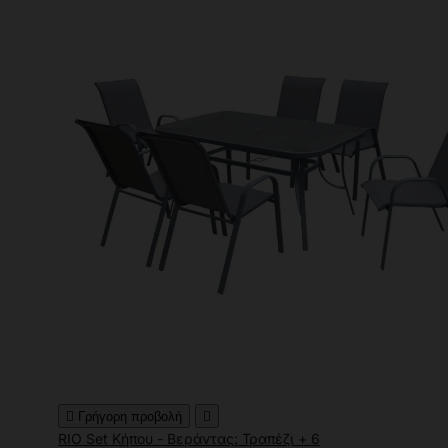

Γρήγορη προβολή

RIO Set Κήπου - Βεράντας: Τραπέζι + 6