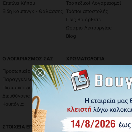
Έπιπλα Κήπου
Τραπεζικοί Λογαριασμοί
Είδη Καμπινγκ - Θαλάσσης
Τρόποι αποστολής
Πως θα έρθετε
Ωράριο Λειτουργίας
Blog
Ο ΛΟΓΑΡΙΑΣΜΟΣ ΣΑΣ
ΧΡΩΜΑΤΟΛΟΓΙΑ
Προσωπικές πληροφορίες
Χρωματολόγιο Ακρίτας
Παραγγελίες
Χρωματολόγιο Aline
Πιστωτικά δελτία
Δειγματολόγιο Πόμολων
Διευθύνσεις
Κουπόνια
ΣΤΟΙΧΕΙΑ ΕΠΙΚΟΙΝΩΝΙΑΣ
ΑΝΑΖΗΤΗΣΗ ΑΠΟΣΤΟΛΗΣ