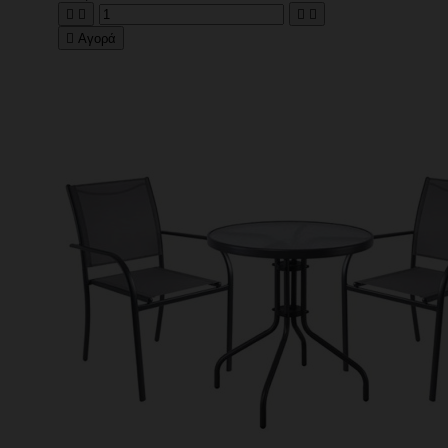





Αγορά