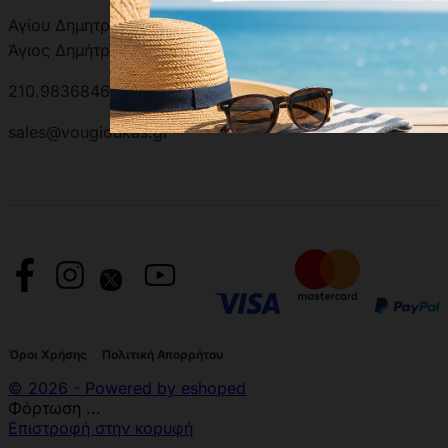
Αγίου Δημητρίου 301, 17342
Άγιος Δημήτριος, Ελλάδα
210.9836846 | 210.9881501
sales@vougioukas.gr
Όροι Χρήσης
Πολιτική Απορρήτου
© 2026 - Powered by eshoped
Φόρτωση ...
Επιστροφή στην κορυφή