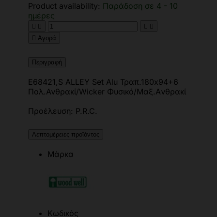
Product availability:
Παράδοση σε 4 - 10
ημέρες





Αγορά
Περιγραφή
Ε68421,S ALLEY Set Alu Τραπ.180x94+6
Πολ.Ανθρακί/Wicker Φυσικό/Μαξ.Aνθρακί
Προέλευση: P.R.C.
Λεπτομέρειες προϊόντος
Μάρκα
Κωδικός