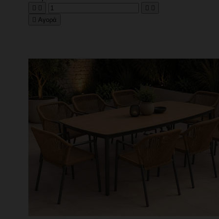





Αγορά