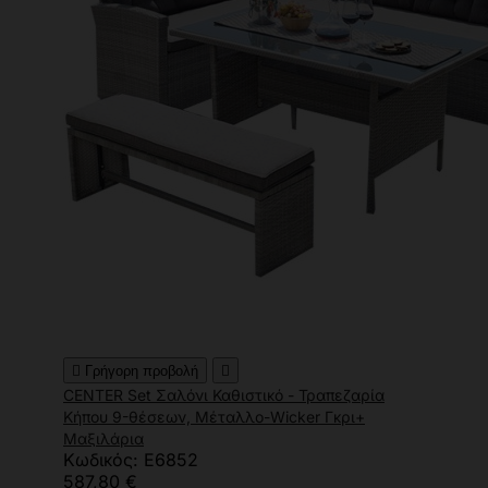

Γρήγορη προβολή

CENTER Set Σαλόνι Καθιστικό - Τραπεζαρία
Κήπου 9-θέσεων, Μέταλλο-Wicker Γκρι+
Μαξιλάρια
Κωδικός: Ε6852
587,80 €