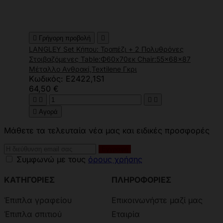

Γρήγορη προβολή

LANGLEY Set Κήπου: Τραπέζι + 2 Πολυθρόνες
Στοιβαζόμενες Table:Φ60x70εκ Chair:55x68x87
Μέταλλο Ανθρακί,Textilene Γκρι
Κωδικός: Ε2422,1S1
64,50 €





Αγορά
Μάθετε τα τελευταία νέα μας και ειδικές προσφορές
Συμφωνώ με τους
όρους χρήσης
ΚΑΤΗΓΟΡΙΕΣ
ΠΛΗΡΟΦΟΡΙΕΣ
Έπιπλα γραφείου
Επικοινωνήστε μαζί μας
Έπιπλα σπιτιού
Εταιρία