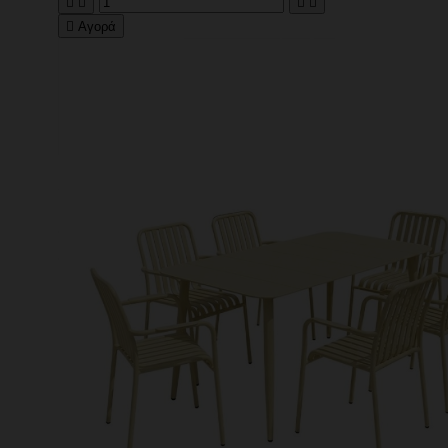





Αγορά