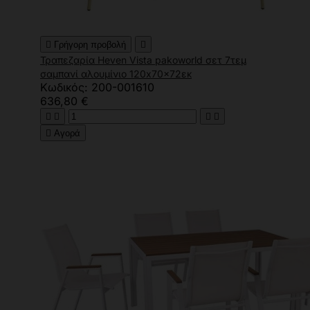

Γρήγορη προβολή

Τραπεζαρία Heven Vista pakoworld σετ 7τεμ
σαμπανί αλουμίνιο 120x70x72εκ
Κωδικός: 200-001610
636,80 €





Αγορά