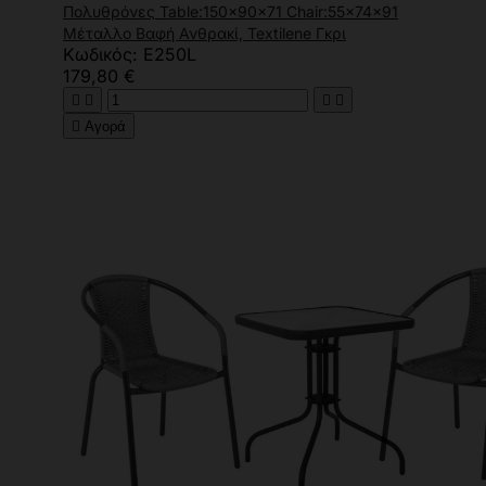
Πολυθρόνες Table:150x90x71 Chair:55x74x91
Μέταλλο Βαφή Ανθρακί, Textilene Γκρι
Κωδικός: Ε250L
179,80 €





Αγορά