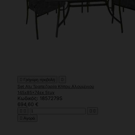

Γρήγορη προβολή

Set Alu Τραπεζαρία Κήπου Αλουμίνιου
145x85x74εκ 5τμχ
Κωδικός: 1857279S
694,60 €





Αγορά