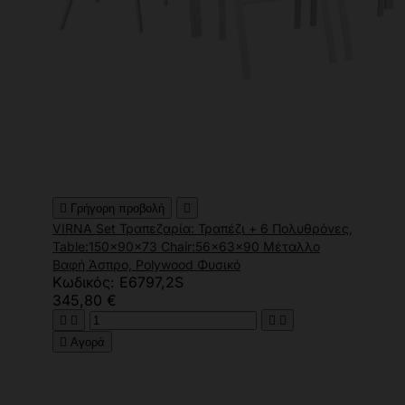

Γρήγορη προβολή

VIRNA Set Τραπεζαρία: Τραπέζι + 6 Πολυθρόνες,
Table:150x90x73 Chair:56x63x90 Μέταλλο
Βαφή Άσπρο, Polywood Φυσικό
Κωδικός: Ε6797,2S
345,80 €





Αγορά