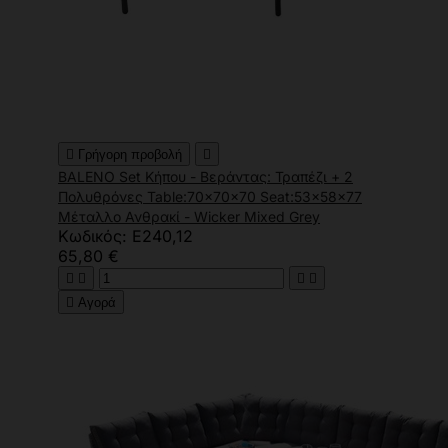

Γρήγορη προβολή

BALENO Set Κήπου - Βεράντας: Τραπέζι + 2
Πολυθρόνες Table:70x70x70 Seat:53x58x77
Μέταλλο Ανθρακί - Wicker Mixed Grey
Κωδικός: Ε240,12
65,80 €





Αγορά