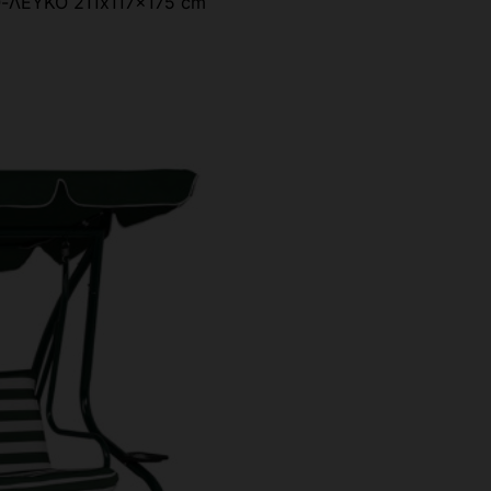
-ΛΕΥΚΟ 211x117x175 cm