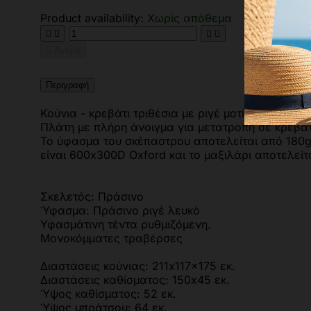
Product availability:
Χωρίς απόθεμα





Αγορά
Περιγραφή
Κούνια - κρεβάτι τριθέσια με ριγέ μοτίβο σε λευκό
Πλάτη με πλήρη άνοιγμα για μετατροπή σε κρεβάτι
Το ύφασμα του σκέπαστρου αποτελείται από 180g
είναι 600x300D Oxford και το μαξιλάρι αποτελε
Σκελετός: Πράσινο
Ύφασμα: Πράσινο ριγέ λευκό
Υφασμάτινη τέντα ρυθμιζόμενη.
Μονοκόμματες τραβέρσες
Διαστάσεις κούνιας: 211x117x175 εκ.
Διαστάσεις καθίσματος: 150x45 εκ.
Ύψος καθίσματος: 52 εκ.
Ύψος μπράτσου: 64 εκ.