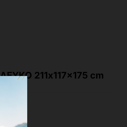
ΛΕΥΚΟ 211x117x175 cm