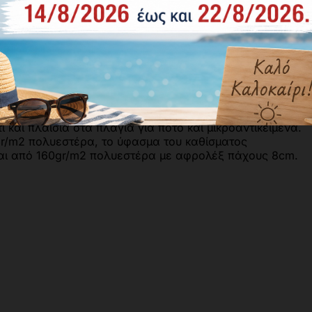
 και πράσινο.
 και πλαίσια στα πλάγια για ποτό και μικροαντικείμενα.
r/m2 πολυεστέρα, το ύφασμα του καθίσματος
ίται από 160gr/m2 πολυεστέρα με αφρολέξ πάχους 8cm.