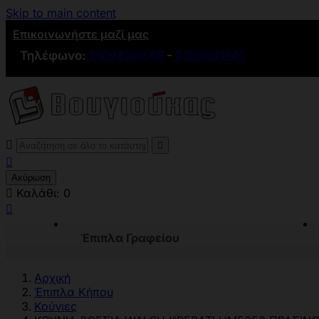
Skip to main content
Επικοινωνήστε μαζί μας
Τηλέφωνο:
2109836846
-
2109881501



Ακύρωση

Καλάθι:
0

Έπιπλα Γραφείου
Αρχική
Έπιπλα Κήπου
Κούνιες