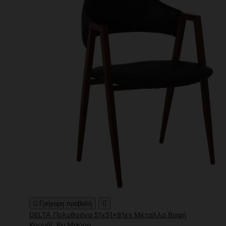

Γρήγορη προβολή

DELTA Πολυθρόνα 51x51x81εκ Μέταλλο Βαφή
Καρυδί, Pu Μαύρο