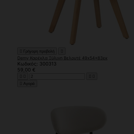

Γρήγορη προβολή

Demy Καρέκλα Ξύλινη Βελουτέ 49x54x83εκ
Κωδικός: 300313
59,00 €





Αγορά