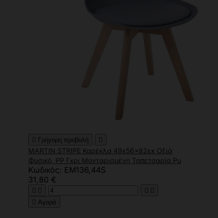

Γρήγορη προβολή

MARTIN STRIPE Καρέκλα 49x56x82εκ Οξιά
Φυσικό, PP Γκρι Μονταρισμένη Ταπετσαρία Pu
Κωδικός: ΕΜ136,44S
31,80 €





Αγορά