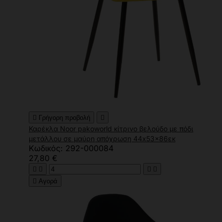

Γρήγορη προβολή

Καρέκλα Noor pakoworld κίτρινο βελούδο με πόδι
μετάλλου σε μαύρη απόχρωση 44x53x86εκ
Κωδικός: 292-000084
27,80 €





Αγορά