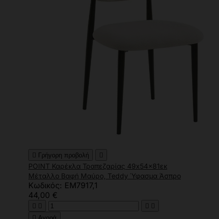

Γρήγορη προβολή

POINT Καρέκλα Τραπεζαρίας 49x54x81εκ
Μέταλλο Βαφή Μαύρο, Teddy Ύφασμα Άσπρο
Κωδικός: ΕΜ7917,1
44,00 €





Αγορά