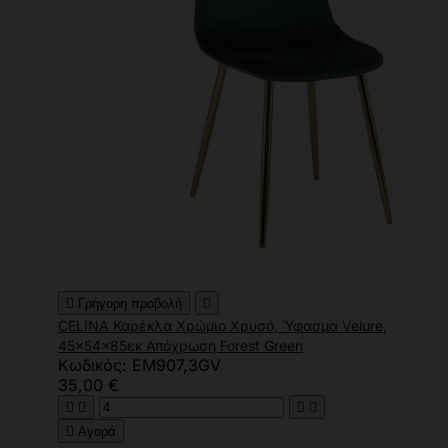

Γρήγορη προβολή

CELINA Καρέκλα Χρώμιο Χρυσό, Ύφασμα Velure,
45x54x85εκ Απόχρωση Forest Green
Κωδικός: ΕΜ907,3GV
35,00 €





Αγορά