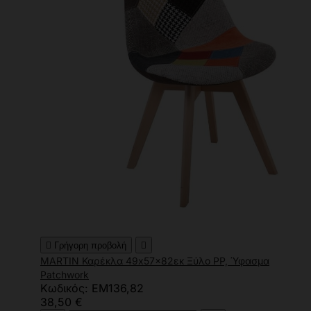

Γρήγορη προβολή

MARTIN Καρέκλα 49x57x82εκ Ξύλο PP, Ύφασμα
Patchwork
Κωδικός: ΕΜ136,82
38,50 €