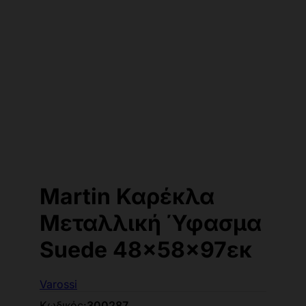
Martin Καρέκλα
Μεταλλική Ύφασμα
Suede 48x58x97εκ
Varossi
Κωδικός:
300287