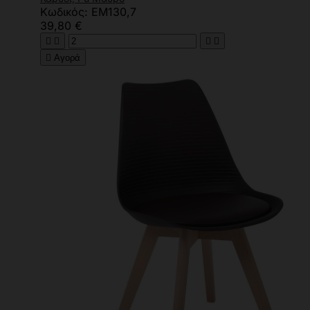
Κωδικός: ΕΜ130,7
39,80 €





Αγορά