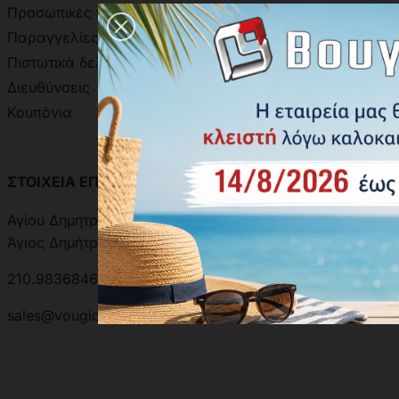
Προσωπικές πληροφορίες
Χρωματολόγιο Ακρίτας
Παραγγελίες
Χρωματολόγιο Aline
Πιστωτικά δελτία
Δειγματολόγιο Πόμολων
Διευθύνσεις
Κουπόνια
ΣΤΟΙΧΕΙΑ ΕΠΙΚΟΙΝΩΝΙΑΣ
ΑΝΑΖΗΤΗΣΗ ΑΠΟΣΤΟΛΗΣ
Αγίου Δημητρίου 301, 17342
Άγιος Δημήτριος, Ελλάδα
210.9836846 | 210.9881501
sales@vougioukas.gr