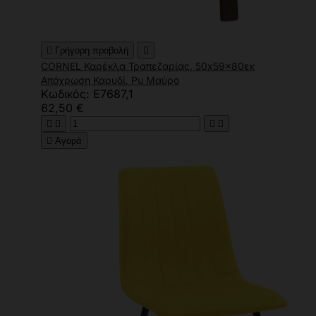

Γρήγορη προβολή

CORNEL Καρέκλα Τραπεζαρίας, 50x59x80εκ
Απόχρωση Καρυδί, Pu Μαύρο
Κωδικός: Ε7687,1
62,50 €





Αγορά