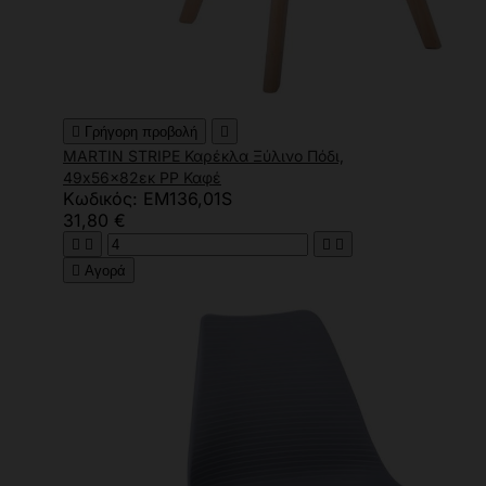

Γρήγορη προβολή

MARTIN STRIPE Καρέκλα Ξύλινο Πόδι,
49x56x82εκ PP Καφέ
Κωδικός: ΕΜ136,01S
31,80 €





Αγορά