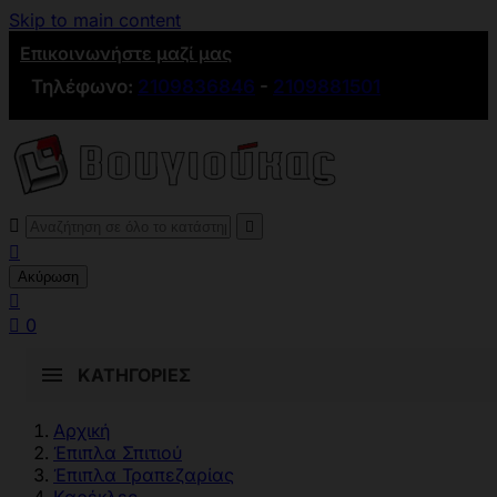
Skip to main content
Επικοινωνήστε μαζί μας
Τηλέφωνο:
2109836846
-
2109881501



Ακύρωση


0
ΚΑΤΗΓΟΡΊΕΣ
Αρχική
Έπιπλα Σπιτιού
Έπιπλα Τραπεζαρίας