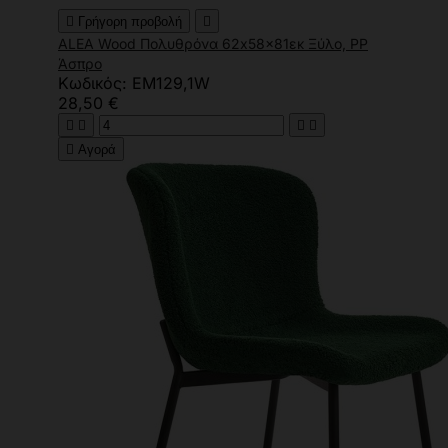

Γρήγορη προβολή

ALEA Wood Πολυθρόνα 62x58x81εκ Ξύλο, ΡΡ
Άσπρο
Κωδικός: ΕΜ129,1W
28,50 €





Αγορά