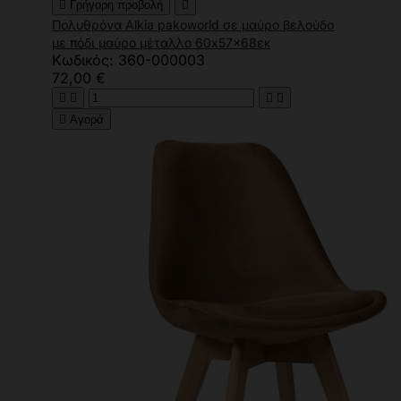

Γρήγορη προβολή

Πολυθρόνα Alkia pakoworld σε μαύρο βελούδο
με πόδι μαύρο μέταλλο 60x57x68εκ
Κωδικός: 360-000003
72,00 €





Αγορά