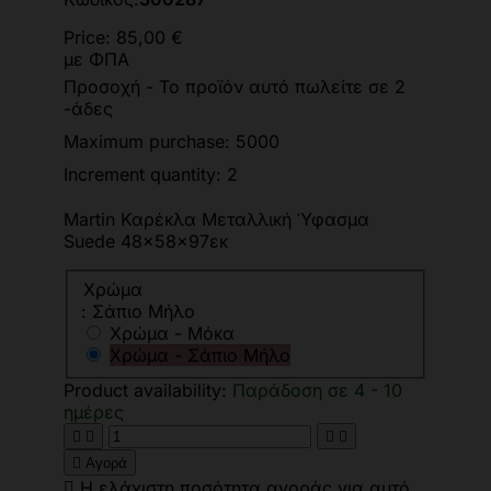
Price:
85,00 €
με ΦΠΑ
Προσοχή - Το προϊόν αυτό πωλείτε σε 2
-άδες
Maximum purchase: 5000
Increment quantity: 2
Martin Καρέκλα Μεταλλική Ύφασμα
Suede 48x58x97εκ
Χρώμα
: Σάπιο Μήλο
Χρώμα - Μόκα
Χρώμα - Σάπιο Μήλο
Product availability:
Παράδοση σε 4 - 10
ημέρες





Αγορά

Η ελάχιστη ποσότητα αγοράς για αυτό