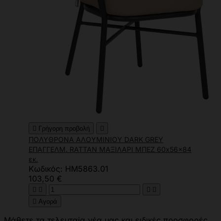

Γρήγορη προβολή

ΠΟΛΥΘΡΟΝΑ ΑΛΟΥΜΙΝΙΟΥ DARK GREY
ΕΠΑΓΓΕΛΜ. RATTAN ΜΑΞΙΛΑΡΙ ΜΠΕΖ 60x56x84
εκ.
Κωδικός: HM5863.01
103,50 €





Αγορά
Μάθετε τα τελευταία νέα μας και ειδικές προσφορές