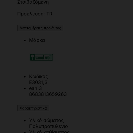
Στοιβαζόμενη
Προέλευση: TR
Λεπτομέρειες προϊόντος
Μάρκα
Κωδικός
Ε3031,3
ean13
8683813659263
Χαρακτηριστικά
Υλικό σώματος
Πολυπροπυλένιο
Υλικό καθίσματος