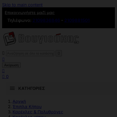
Skip to main content
Επικοινωνήστε μαζί μας
Τηλέφωνο:
2109836846
-
2109881501



Ακύρωση


0
ΚΑΤΗΓΟΡΊΕΣ
Αρχική
Έπιπλα Κήπου
Καρέκλες & Πολυθρόνες