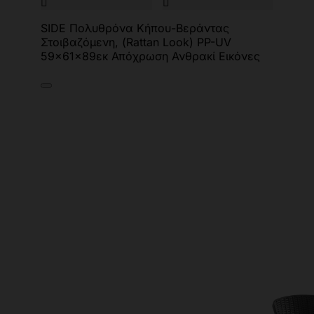


SIDE Πολυθρόνα Κήπου-Βεράντας
Στοιβαζόμενη, (Rattan Look) PP-UV
59x61x89εκ Απόχρωση Ανθρακί Εικόνες