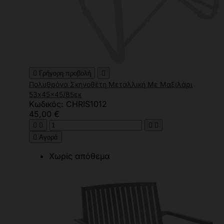

Γρήγορη προβολή

Πολυθρόνα Σκηνοθέτη Μεταλλική Με Μαξιλάρι
53x45x45/85εκ
Κωδικός: CHRIS1012
45,00 €





Αγορά
Χωρίς απόθεμα