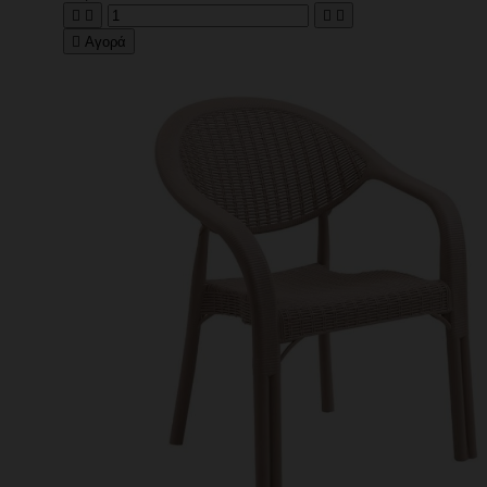





Αγορά