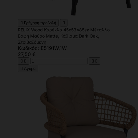

Γρήγορη προβολή

RELIX Wood Καρέκλα 45x53x85εκ Μέταλλο
Βαφή Μαύρο Matte, Κάθισμα Dark Oak,
Στοιβαζόμενη
Κωδικός: Ε5191W,1W
27,50 €





Αγορά