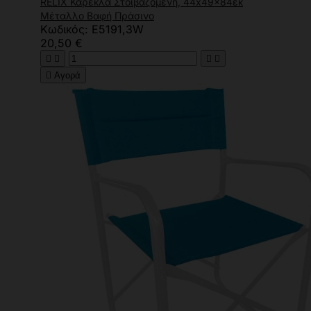
RELIX Καρέκλα Στοιβαζόμενη, 44x49x84εκ
Μέταλλο Βαφή Πράσινο
Κωδικός: Ε5191,3W
20,50 €





Αγορά