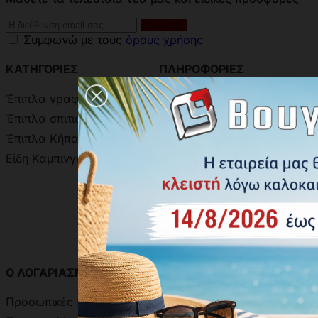
Συμφωνώ με τους
όρους χρήσης
ΚΑΤΗΓΟΡΙΕΣ
ΠΛΗΡΟΦΟΡΙΕΣ
Έπιπλα γραφείου
Επικοινωνήστε μαζί μας
Έπιπλα σπιτιού
Εταιρία
Έπιπλα Κήπου
Τραπεζικοί Λογαριασμοί
Είδη Καμπινγκ - Θαλάσσης
Τρόποι αποστολής
Πως θα έρθετε
Ωράριο Λειτουργίας
Blog
Ο ΛΟΓΑΡΙΑΣΜΟΣ ΣΑΣ
ΧΡΩΜΑΤΟΛΟΓΙΑ
Προσωπικές πληροφορίες
Χρωματολόγιο Ακρίτας