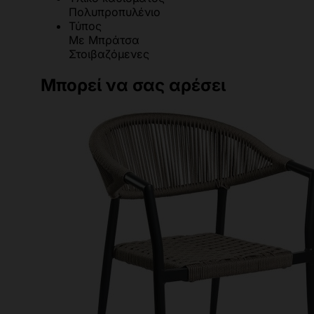
Πολυπροπυλένιο
Τύπος
Με Μπράτσα
Στοιβαζόμενες
Μπορεί να σας αρέσει