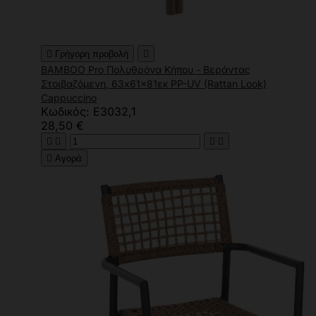

Γρήγορη προβολή

BAMBOO Pro Πολυθρόνα Κήπου - Βεράντας
Στοιβαζόμενη, 63x61x81εκ PP-UV (Rattan Look)
Cappuccino
Κωδικός: Ε3032,1
28,50 €





Αγορά