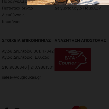
Παραγγελίες
Χρωματολόγιο Aline
Πιστωτικά δελτία
Δειγματολόγιο Πόμολων
Διευθύνσεις
Κουπόνια
ΣΤΟΙΧΕΙΑ ΕΠΙΚΟΙΝΩΝΙΑΣ
ΑΝΑΖΗΤΗΣΗ ΑΠΟΣΤΟΛΗΣ
Αγίου Δημητρίου 301, 17342
Άγιος Δημήτριος, Ελλάδα
210.9836846 | 210.9881501
sales@vougioukas.gr