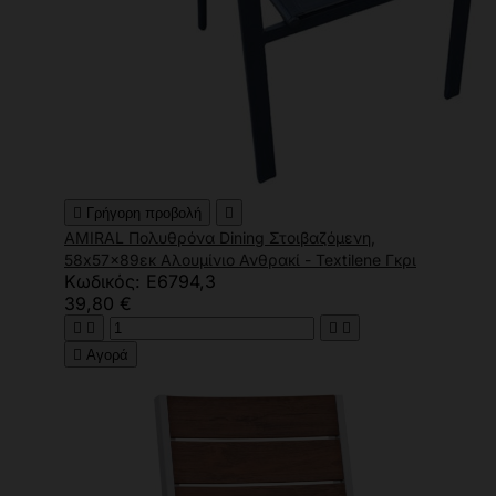

Γρήγορη προβολή

AMIRAL Πολυθρόνα Dining Στοιβαζόμενη,
58x57x89εκ Αλουμίνιο Ανθρακί - Textilene Γκρι
Κωδικός: Ε6794,3
39,80 €





Αγορά