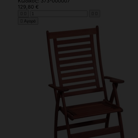
Κωδικός: 373-000007
129,80 €





Αγορά