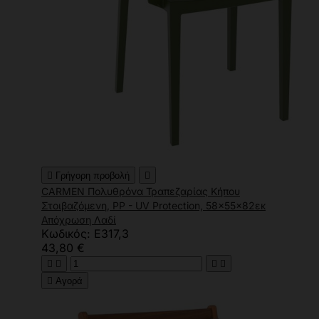

Γρήγορη προβολή

CARMEN Πολυθρόνα Τραπεζαρίας Κήπου
Στοιβαζόμενη, PP - UV Protection, 58x55x82εκ
Απόχρωση Λαδί
Κωδικός: Ε317,3
43,80 €





Αγορά