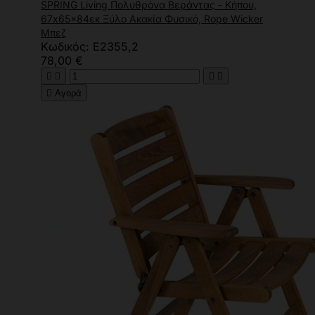
SPRING Living Πολυθρόνα Βεράντας - Κήπου,
67x65x84εκ Ξύλο Ακακία Φυσικό, Rope Wicker
Μπεζ
Κωδικός: Ε2355,2
78,00 €





Αγορά