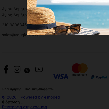
Αγίου Δημητρίου 301, 17342
Άγιος Δημήτριος, Ελλάδα
210.9836846 | 210.9881501
sales@vougioukas.gr
Όροι Χρήσης
Πολιτική Απορρήτου
© 2026 - Powered by eshoped
Φόρτωση ...
Επιστροφή στην κορυφή