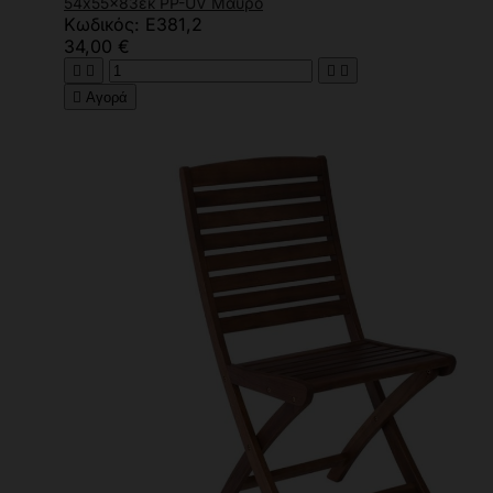
54x55x83εκ PP-UV Μαύρο
Κωδικός: Ε381,2
34,00 €





Αγορά