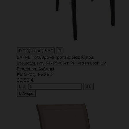

Γρήγορη προβολή

DAFNE Πολυθρόνα Τραπεζαρίας Κήπου
Στοιβαζόμενη, 54x55x85εκ PP Rattan Look UV
Protection, Ανθρακί
Κωδικός: Ε329,2
36,50 €





Αγορά