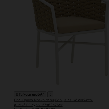

Γρήγορη προβολή

Πολυθρόνα Noevo αλουμίνιο με λευκό σκελετό-
φυσικό PE σχοινί 57x62x76εκ