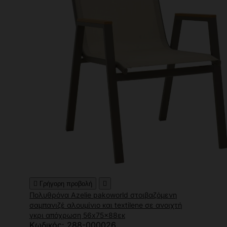

Γρήγορη προβολή

Πολυθρόνα Azelie pakoworld στοιβαζόμενη
σαμπανιζέ αλουμίνιο και textilene σε ανοιχτή
γκρι απόχρωση 56x75x88εκ
Κωδικός: 288-000026