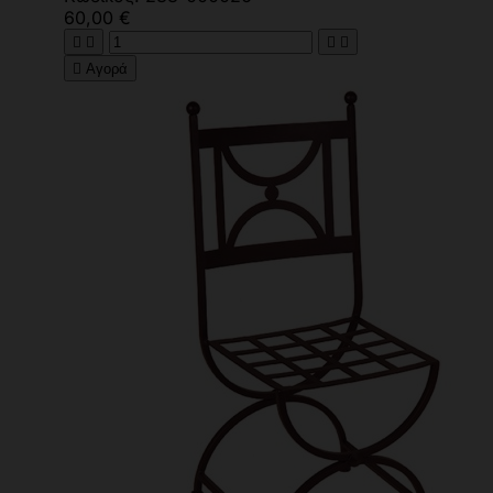
60,00 €





Αγορά