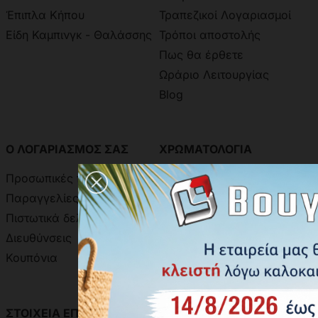
Έπιπλα Κήπου
Τραπεζικοί Λογαριασμοί
Είδη Καμπινγκ - Θαλάσσης
Τρόποι αποστολής
Πως θα έρθετε
Ωράριο Λειτουργίας
Blog
Ο ΛΟΓΑΡΙΑΣΜΟΣ ΣΑΣ
ΧΡΩΜΑΤΟΛΟΓΙΑ
Προσωπικές πληροφορίες
Χρωματολόγιο Ακρίτας
Παραγγελίες
Χρωματολόγιο Aline
Πιστωτικά δελτία
Δειγματολόγιο Πόμολων
Διευθύνσεις
Κουπόνια
ΣΤΟΙΧΕΙΑ ΕΠΙΚΟΙΝΩΝΙΑΣ
ΑΝΑΖΗΤΗΣΗ ΑΠΟΣΤΟΛΗΣ