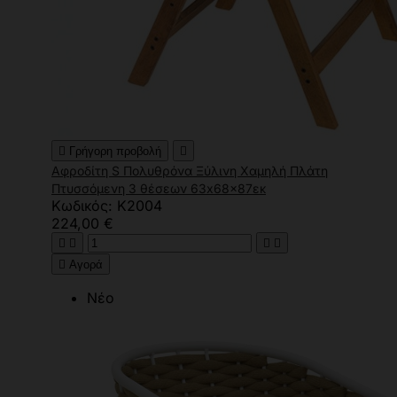

Γρήγορη προβολή

Αφροδίτη S Πολυθρόνα Ξύλινη Χαμηλή Πλάτη
Πτυσσόμενη 3 θέσεων 63x68x87εκ
Κωδικός: K2004
224,00 €





Αγορά
Νέο