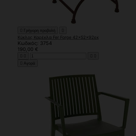

Γρήγορη προβολή

Κύκλος Καρέκλα Fer Forge 42x52x92εκ
Κωδικός: 3754
190,00 €





Αγορά