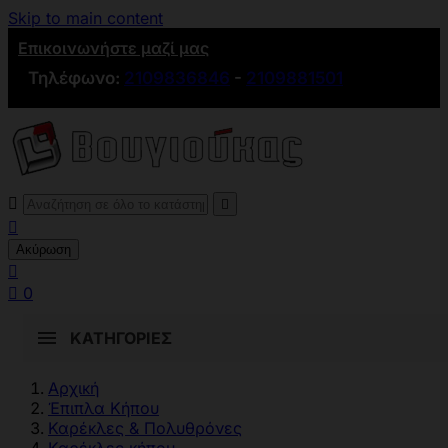
Skip to main content
Επικοινωνήστε μαζί μας
Τηλέφωνο:
2109836846
-
2109881501



Ακύρωση


0
ΚΑΤΗΓΟΡΊΕΣ
Αρχική
Έπιπλα Κήπου
Καρέκλες & Πολυθρόνες