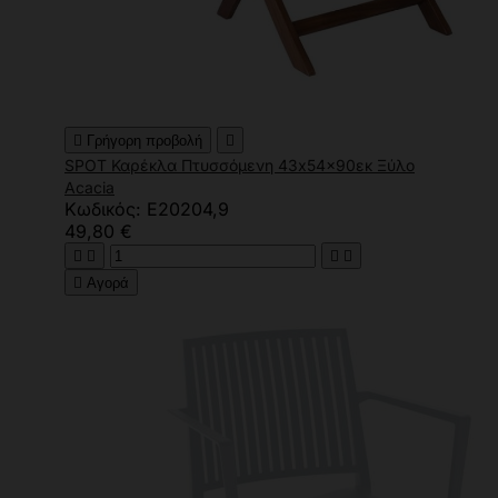

Γρήγορη προβολή

SPOT Καρέκλα Πτυσσόμενη 43x54x90εκ Ξύλο
Acacia
Κωδικός: Ε20204,9
49,80 €





Αγορά