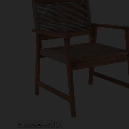

Γρήγορη προβολή
