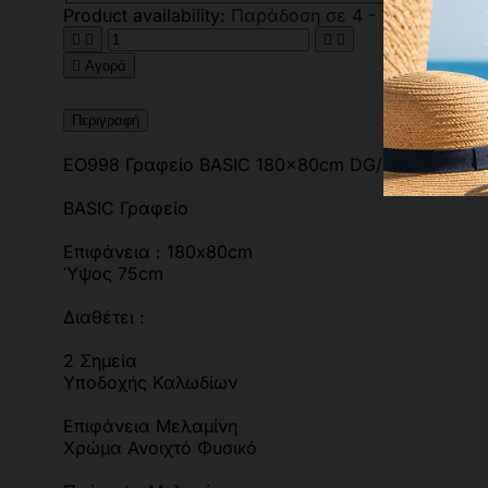
Product availability:
Παράδοση σε 4 - 10 ημέρες





Αγορά
Περιγραφή
ΕΟ998 Γραφείο BASIC 180x80cm DG/Beech
BASIC Γραφείο
Επιφάνεια : 180x80cm
Ύψος 75cm
Διαθέτει :
2 Σημεία
Υποδοχής Καλωδίων
Επιφάνεια Μελαμίνη
Χρώμα Ανοιχτό Φυσικό