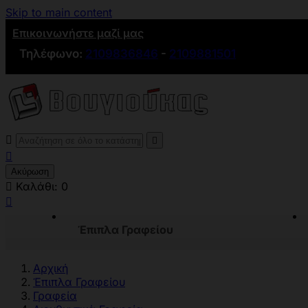
Skip to main content
Επικοινωνήστε μαζί μας
Τηλέφωνο:
2109836846
-
2109881501



Ακύρωση

Καλάθι:
0

Έπιπλα Γραφείου
Αρχική
Έπιπλα Γραφείου
Γραφεία