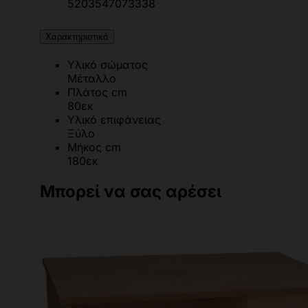
5203547073338
Χαρακτηριστικά
Υλικό σώματος
Μέταλλο
Πλάτος cm
80εκ
Υλικό επιφάνειας
Ξύλο
Μήκος cm
180εκ
Μπορεί να σας αρέσει