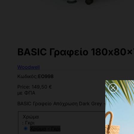
BASIC Γραφείο 180x80x
Woodwell
Κωδικός:
ΕΟ998
Price:
149,50 €
με ΦΠΑ
BASIC Γραφείο Απόχρωση Dark Grey - Beech
Χρώμα
: Γκρι
Χρώμα - Γκρι