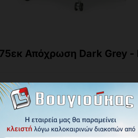
75εκ Απόχρωση Dark Grey -