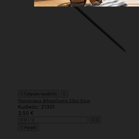

Γρήγορη προβολή

Πασαλάκια Φθορίζοντα 20εκ 6τμχ
Κωδικός: 21301
3,50 €





Αγορά