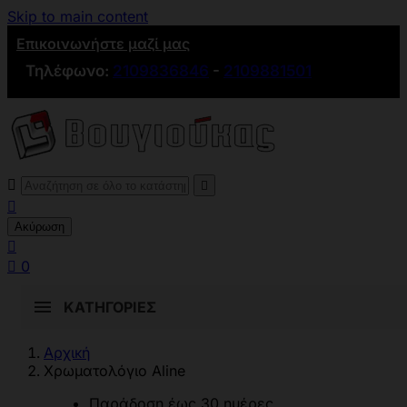
Skip to main content
Επικοινωνήστε μαζί μας
Τηλέφωνο:
2109836846
-
2109881501



Ακύρωση


0
ΚΑΤΗΓΟΡΊΕΣ
Αρχική
Χρωματολόγιο Aline
Παράδοση έως 30 ημέρες