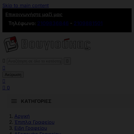
Skip to main content
Επικοινωνήστε μαζί μας
Τηλέφωνο:
2109836846
-
2109881501



Ακύρωση


0
ΚΑΤΗΓΟΡΊΕΣ
Αρχική
Έπιπλα Γραφείου
Είδη Γραφείου