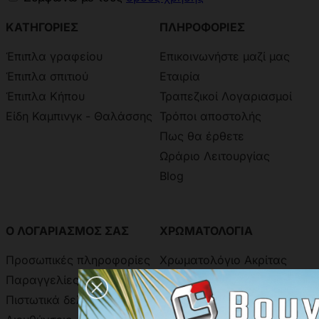
ΚΑΤΗΓΟΡΙΕΣ
ΠΛΗΡΟΦΟΡΙΕΣ
Έπιπλα γραφείου
Επικοινωνήστε μαζί μας
Έπιπλα σπιτιού
Εταιρία
Έπιπλα Κήπου
Τραπεζικοί Λογαριασμοί
Είδη Καμπινγκ - Θαλάσσης
Τρόποι αποστολής
Πως θα έρθετε
Ωράριο Λειτουργίας
Blog
Ο ΛΟΓΑΡΙΑΣΜΟΣ ΣΑΣ
ΧΡΩΜΑΤΟΛΟΓΙΑ
Προσωπικές πληροφορίες
Χρωματολόγιο Ακρίτας
Παραγγελίες
Χρωματολόγιο Aline
Πιστωτικά δελτία
Δειγματολόγιο Πόμολων