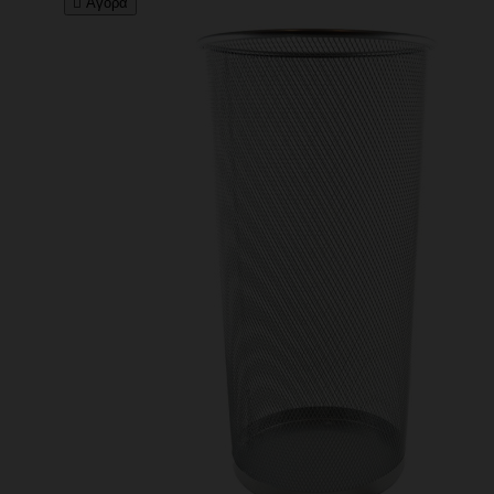

Αγορά