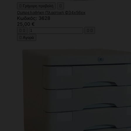

Γρήγορη προβολή

Ομπρελοθήκη Πλαστική Φ34x56εκ
Κωδικός: 3628
25,00 €





Αγορά