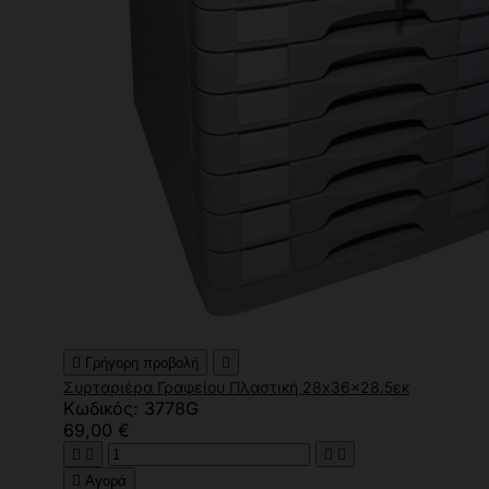

Γρήγορη προβολή

Συρταριέρα Γραφείου Πλαστική 28x36x28.5εκ
Κωδικός: 3778G
69,00 €





Αγορά