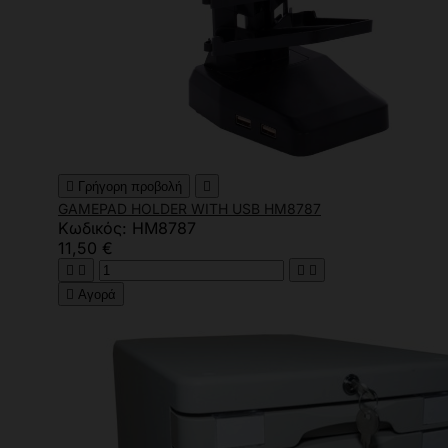

Γρήγορη προβολή

GAMEPAD HOLDER WITH USB HM8787
Κωδικός: HM8787
11,50 €





Αγορά