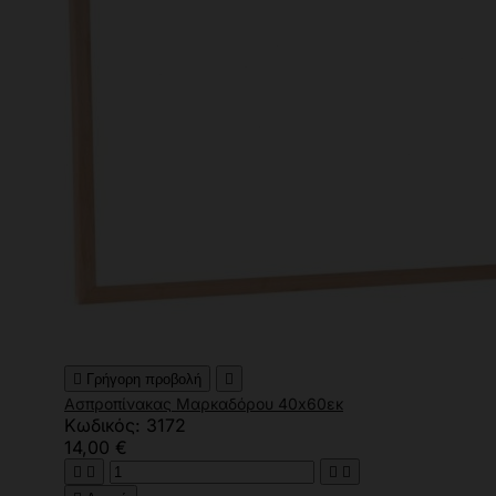

Γρήγορη προβολή

Ασπροπίνακας Μαρκαδόρου 40x60εκ
Κωδικός: 3172
14,00 €



