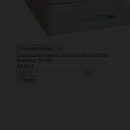

Γρήγορη προβολή

Συρταριέρα Γραφείου Πλαστική 28x36x28.5εκ
Κωδικός: 3774G
56,00 €





Αγορά