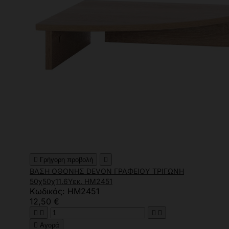

Γρήγορη προβολή

ΒΑΣΗ ΟΘΟΝΗΣ DEVON ΓΡΑΦΕΙΟΥ ΤΡΙΓΩΝΗ
50χ50χ11.6Υεκ. HM2451
Κωδικός: HM2451
12,50 €





Αγορά