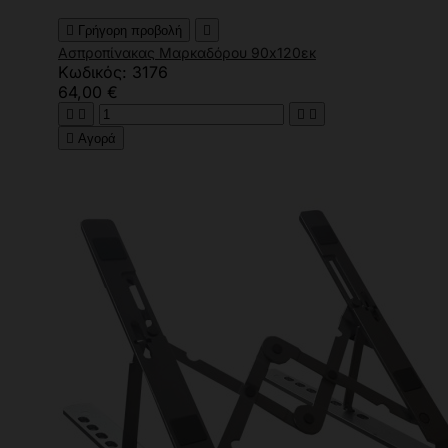

Γρήγορη προβολή

Ασπροπίνακας Μαρκαδόρου 90x120εκ
Κωδικός: 3176
64,00 €





Αγορά