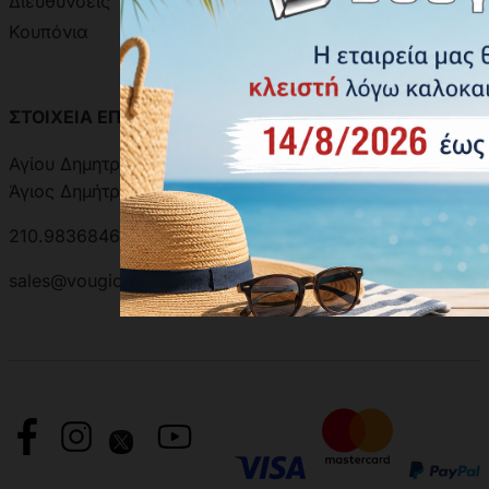
Διευθύνσεις
Κουπόνια
ΣΤΟΙΧΕΙΑ ΕΠΙΚΟΙΝΩΝΙΑΣ
ΑΝΑΖΗΤΗΣΗ ΑΠΟΣΤΟΛΗΣ
Αγίου Δημητρίου 301, 17342
Άγιος Δημήτριος, Ελλάδα
210.9836846 | 210.9881501
sales@vougioukas.gr