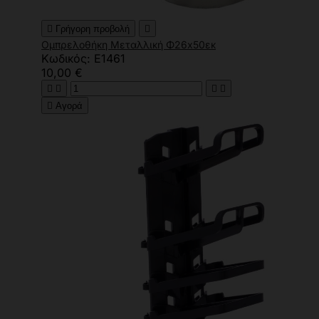

Γρήγορη προβολή

Ομπρελοθήκη Μεταλλική Φ26x50εκ
Κωδικός: E1461
10,00 €





Αγορά