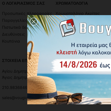
Ο ΛΟΓΑΡΙΑΣΜΟΣ ΣΑΣ
ΧΡΩΜΑΤΟΛΟΓΙΑ
Προσωπικές πληροφορίες
Χρωματολόγιο Ακρίτας
Παραγγελίες
Χρωματολόγιο Aline
Πιστωτικά δελτία
Δειγματολόγιο Πόμολων
Διευθύνσεις
Κουπόνια
ΣΤΟΙΧΕΙΑ ΕΠΙΚΟΙΝΩΝΙΑΣ
ΑΝΑΖΗΤΗΣΗ ΑΠΟΣΤΟΛΗΣ
Αγίου Δημητρίου 301, 17342
Άγιος Δημήτριος, Ελλάδα
210.9836846 | 210.9881501
sales@vougioukas.gr