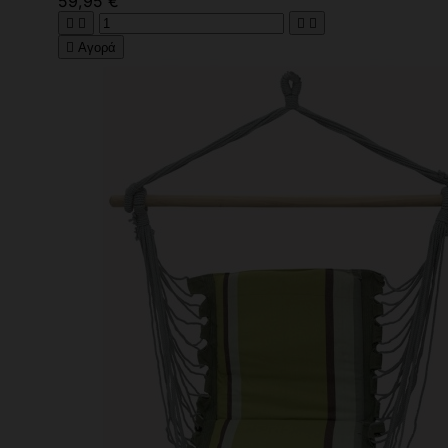
59,95 €





Αγορά