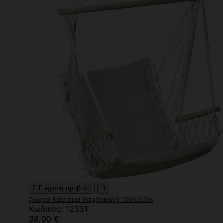

Γρήγορη προβολή

Αιώρα Κάθισμα Βαμβακερή 100x50εκ
Κωδικός: 12331
38,00 €