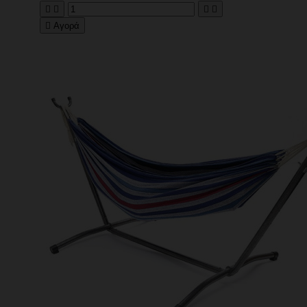





Αγορά