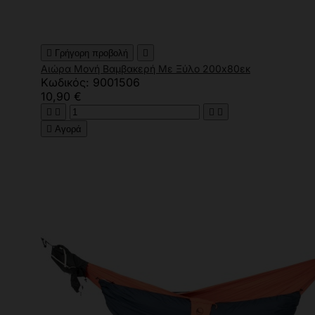

Γρήγορη προβολή

Αιώρα Μονή Βαμβακερή Με Ξύλο 200x80εκ
Κωδικός: 9001506
10,90 €





Αγορά