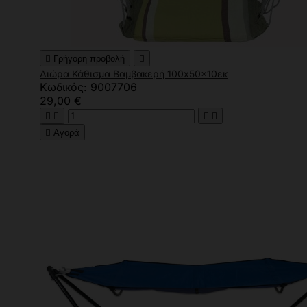

Γρήγορη προβολή

Αιώρα Κάθισμα Βαμβακερή 100x50x10εκ
Κωδικός: 9007706
29,00 €





Αγορά