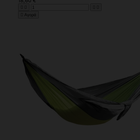
18,60 €





Αγορά