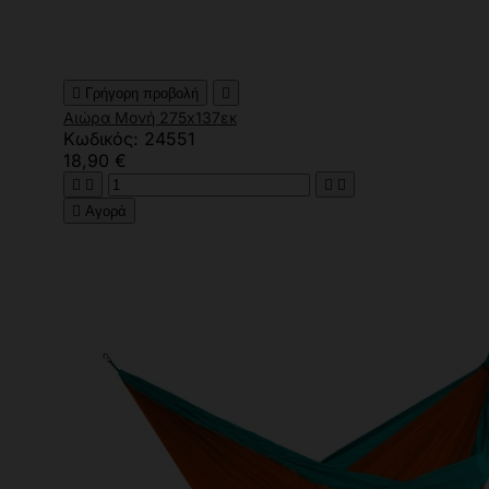

Γρήγορη προβολή

Αιώρα Μονή 275x137εκ
Κωδικός: 24551
18,90 €





Αγορά