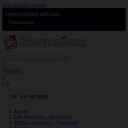
Skip to main content
Επικοινωνήστε μαζί μας
Τηλέφωνο:
2109836846
-
2109881501



Ακύρωση


0
ΚΑΤΗΓΟΡΊΕΣ
Αρχική
Είδη Καμπινγκ - Θαλάσσης
Έπιπλα Camping - Παραλίας