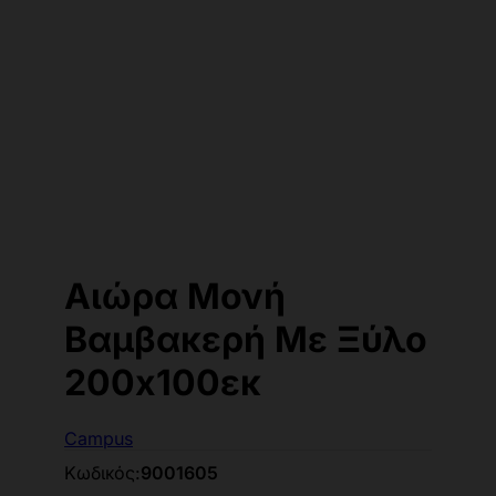
Αιώρα Μονή
Βαμβακερή Με Ξύλο
200x100εκ
Campus
Κωδικός:
9001605