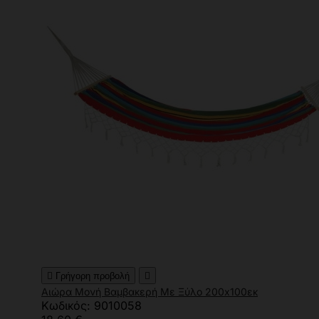

Γρήγορη προβολή

Αιώρα Μονή Βαμβακερή Με Ξύλο 200x100εκ
Κωδικός: 9010058