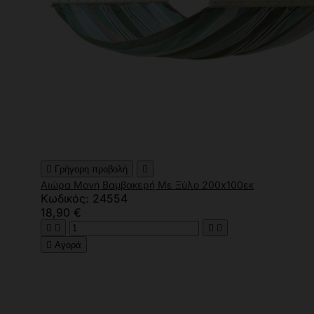

Γρήγορη προβολή

Αιώρα Μονή Βαμβακερή Με Ξύλο 200x100εκ
Κωδικός: 24554
18,90 €





Αγορά