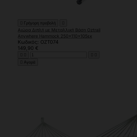

Γρήγορη προβολή

Αιώρα Διπλή με Μεταλλική Βάση Oztrail
Anywhere Hammock 250x110x105εκ
Κωδικός: OZT074
149,90 €





Αγορά