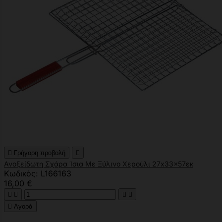

Γρήγορη προβολή

Ανοξείδωτη Σχάρα Ίσια Με Ξύλινο Χερούλι 27x33x57εκ
Κωδικός: L166163
16,00 €





Αγορά