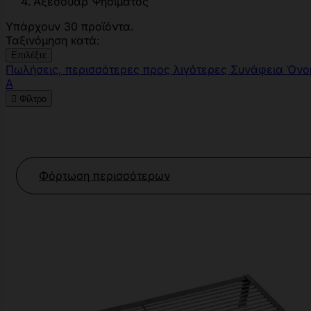
Αξεσουάρ Ψησίματος
Υπάρχουν 30 προϊόντα.
Ταξινόμηση κατά:
Επιλέξτε
Πωλήσεις, περισσότερες προς λιγότερες
Συνάφεια
Όνο
Α

Φίλτρο
Φόρτωση περισσότερων