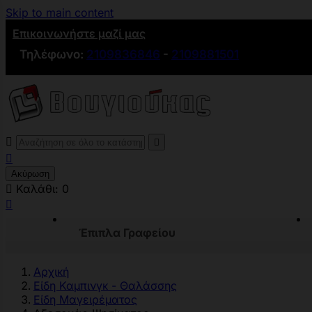
Skip to main content
Επικοινωνήστε μαζί μας
Τηλέφωνο:
2109836846
-
2109881501



Ακύρωση

Καλάθι:
0

Έπιπλα Γραφείου
Αρχική
Είδη Καμπινγκ - Θαλάσσης
Είδη Μαγειρέματος