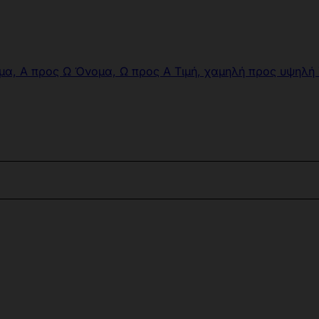
μα, Α προς Ω
Όνομα, Ω προς Α
Τιμή, χαμηλή προς υψηλή