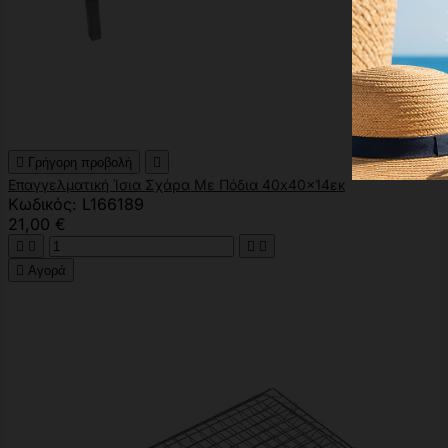

Γρήγορη προβολή

Επαγγελματική Ίσια Σχάρα Με Πόδια 40x40x14εκ
Κωδικός: L166189
21,00 €





Αγορά