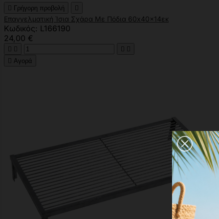

Γρήγορη προβολή

Επαγγελματική Ίσια Σχάρα Με Πόδια 60x40x14εκ
Κωδικός: L166190
24,00 €





Αγορά