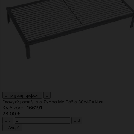

Γρήγορη προβολή

Επαγγελματική Ίσια Σχάρα Με Πόδια 80x40x14εκ
Κωδικός: L166191
28,00 €





Αγορά