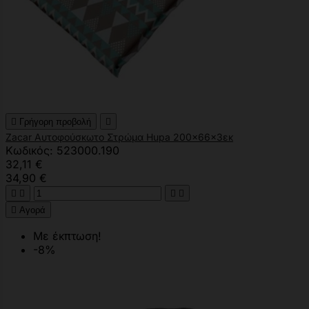

Γρήγορη προβολή

Zacar Αυτοφούσκωτο Στρώμα Hupa 200x66x3εκ
Κωδικός: 523000.190
32,11 €
34,90 €





Αγορά
Με έκπτωση!
-8%