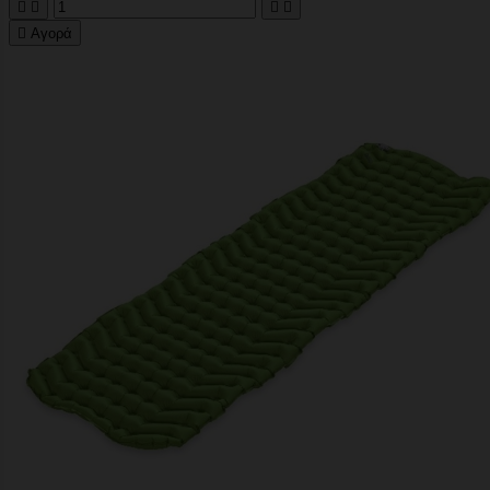





Αγορά