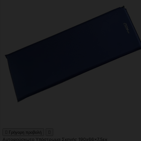

Γρήγορη προβολή

Αυτοφούσκωτο Υπόστρωμα Σκηνής 190x66x7.5εκ