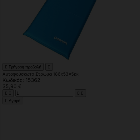

Γρήγορη προβολή

Αυτοφούσκωτο Στρώμα 186x53x5εκ
Κωδικός: 15362
35,90 €





Αγορά