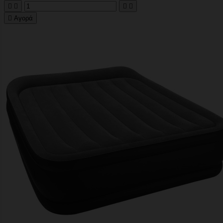





Αγορά