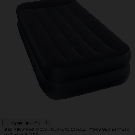

Γρήγορη προβολή

Intex Pillow Rest Μονό Φουσκωτό Στρώμα Ύπνου 99x191x42εκ