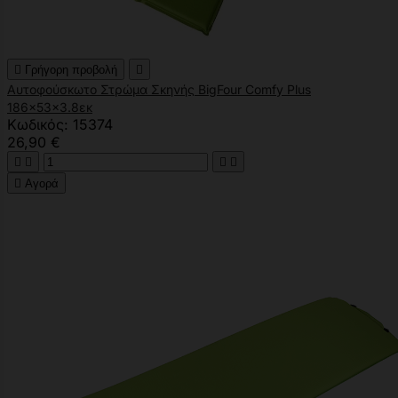

Γρήγορη προβολή

Αυτοφούσκωτο Στρώμα Σκηνής BigFour Comfy Plus
186x53x3.8εκ
Κωδικός: 15374
26,90 €





Αγορά