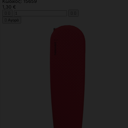
Κωδικός: 15659
1,30 €





Αγορά