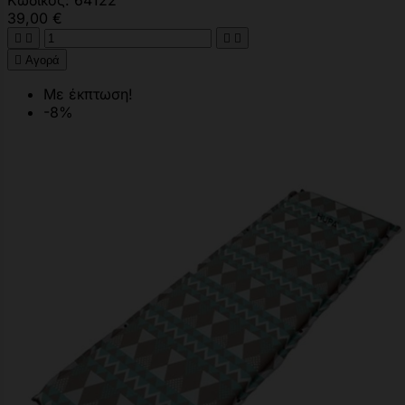
Κωδικός: 64122
39,00 €





Αγορά
Με έκπτωση!
-8%