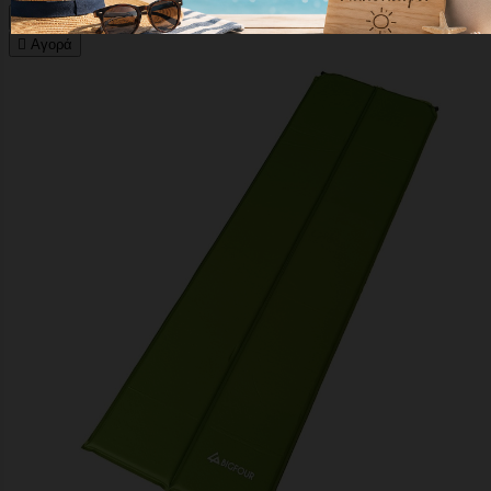





Αγορά