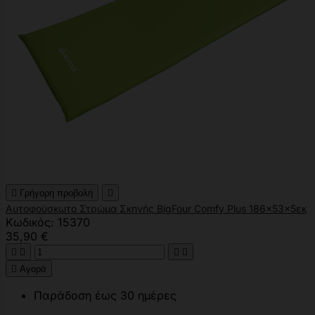

Γρήγορη προβολή

Αυτοφούσκωτο Στρώμα Σκηνής BigFour Comfy Plus 186x53x5εκ
Κωδικός: 15370
35,90 €





Αγορά
Παράδοση έως 30 ημέρες